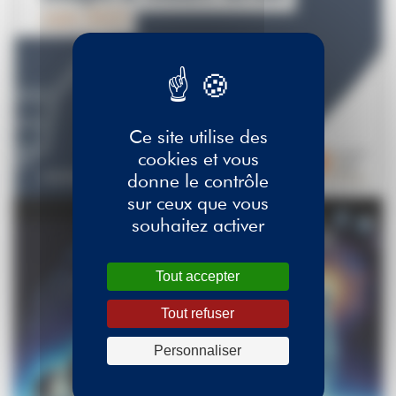
Ce site utilise des
cookies et vous
donne le contrôle
sur ceux que vous
souhaitez activer
Tout accepter
Tout refuser
Personnaliser